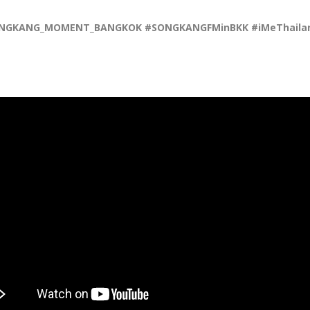
KANG_MOMENT_BANGKOK #SONGKANGFMinBKK #iMeThaila