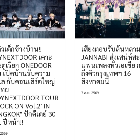
คิวเด็กข้างบ้าน!!
เสียงตอบรับล้นหลาม
YNEXTDOOR เคาะ
JANNABI ส่งเสน่ห์ส
ะตูเรียก ONEDOOR
แฟนเพลงทั่วเอเชีย 
 เปิดบ้านรับความ
ถึงคิวกรุงเทพฯ 16
ส กับคอนเสิร์ตใหญ่
สิงหาคมนี้
ไทย
7 ส.ค. 2569
OYNEXTDOOR TOUR
OCK ON Vol.2' IN
GKOK" ปักดีเดย์ 30
. ปีหน้า!!
 2569