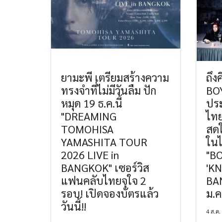
ยามะพี เตรียมสร้างความ
ถึง
ทรงจำที่ไม่มีวันลืม ปัก
BO
หมุด 19 ธ.ค.นี้
ปร
"DREAMING
ไทย
TOMOHISA
สดใ
YAMASHITA TOUR
ใน
2026 LIVE in
"B
BANGKOK" เซอร์วิส
'KN
แฟนคลับไทยจุใจ 2
BAN
รอบ! เปิดจองบัตรแล้ว
ม.ค
วันนี้!!
4 ส.ค.