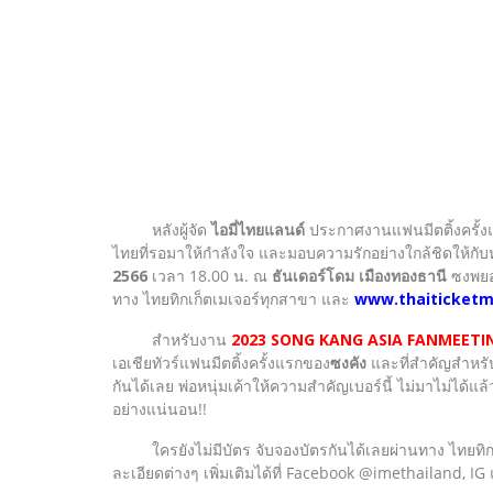
หลังผู้จัด
ไอมี่ไทยแลนด์
ประกาศงานแฟนมีตติ้งครั้ง
ไทยที่รอมาให้กำลังใจ และมอบความรักอย่างใกล้ชิดให้กับหน
2566
เวลา 18.00 น. ณ
ธันเดอร์โดม เมืองทองธานี
ซงพยอน
ทาง ไทยทิกเก็ตเมเจอร์ทุกสาขา และ
www.thaiticketm
สำหรับงาน
2023 SONG KANG ASIA FANMEETI
เอเชียทัวร์แฟนมีตติ้งครั้งแรกของ
ซงคัง
และที่สำคัญสำหรั
กันได้เลย พ่อหนุ่มเค้าให้ความสำคัญเบอร์นี้ ไม่มาไม่ได
อย่างแน่นอน!!
ใครยังไม่มีบัตร จับจองบัตรกันได้เลยผ่านทาง ไทยทิก
ละเอียดต่างๆ เพิ่มเติมได้ที่ Facebook @imethailand, I