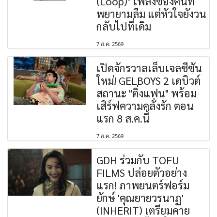
(Loop)" เพลงของคนที่
พยายามลืม แต่หัวใจยังวน
กลับไปที่เดิม
7 ส.ค. 2569
เปิดจักรวาลเล็บเจลซีซัน
ใหม่! GELBOYS 2 เดบิวต์
สถานะ "ติ่งแฟน" พร้อม
เสิร์ฟความคลั่งรัก ตอน
แรก 8 ส.ค.นี้
7 ส.ค. 2569
GDH ร่วมกับ TOFU
FILMS ปล่อยตัวอย่าง
แรก! ภาพยนตร์ฟอร์ม
ยักษ์ 'คุณยายวรนาฏ'
(INHERIT) เตรียมคาย