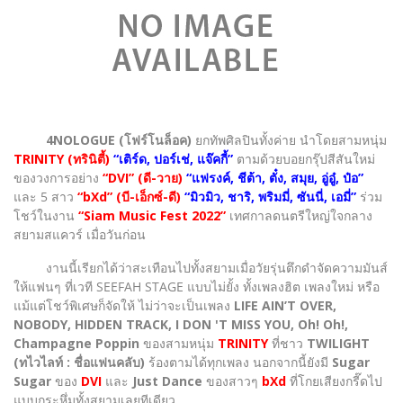
4NOLOGUE (โฟร์โนล็อค)
ยกทัพศิลปินทั้งค่าย นำโดยสามหนุ่ม
TRINITY (ทรินิตี้)
“เติร์ด, ปอร์เช่, แจ๊คกี้”
ตามด้วยบอยกรุ๊ปสีสันใหม่
ของวงการอย่าง
“DVI” (ดี-วาย)
“แฟรงค์, ชีต้า, ตั๋ง, สมุย, อู่อู๋, ป๋อ”
และ 5 สาว
“bXd” (บี-เอ็กซ์-ดี)
“มิวมิว, ชาริ, พริมมี่, ซันนี่, เอมี่”
ร่วม
โชว์ในงาน
“Siam Music Fest 2022”
เทศกาลดนตรีใหญ่ใจกลาง
สยามสแควร์ เมื่อวันก่อน
งานนี้เรียกได้ว่าสะเทือนไปทั้งสยามเมื่อวัยรุ่นตึกดำจัดความมันส์
ให้แฟนๆ ที่เวที SEEFAH STAGE แบบไม่ยั้ง ทั้งเพลงฮิต เพลงใหม่ หรือ
แม้แต่โชว์พิเศษก็จัดให้ ไม่ว่าจะเป็นเพลง
LIFE AIN’T OVER,
NOBODY, HIDDEN TRACK, I DON 'T MISS YOU, Oh! Oh!,
Champagne Poppin
ของสามหนุ่ม
TRINITY
ที่ชาว
TWILIGHT
(ทไวไลท์ : ชื่อแฟนคลับ)
ร้องตามได้ทุกเพลง นอกจากนี้ยังมี
Sugar
Sugar
ของ
DVI
และ
Just Dance
ของสาวๆ
bXd
ที่โกยเสียงกรี๊ดไป
แบบกระหึ่มทั้งสยามเลยทีเดียว