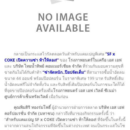
กลายเป็นกระแสไวรัลตลอดวันสำหรับแคมเปญพิเศษ
“SF x
COKE เปิดความซ่า ท้าให้ลอง!”
ของ
โรงภาพยนตร์ในเครือ เอส เอฟ
และ
บริษัท ไทยน้ำทิพย์ คอมเมอร์เชียล จำกัด
ที่ร่วมกันมอบความสุขที่
ขาดกันไม่ได้กับคำท้า
“ซ่าจัดหนัก..ป๊อปจัดเต็ม”
ที่สามารถซื้อน้ำอัดลม
ขนาด 44 ออนซ์ พร้อมป๊อปคอร์น ในราคาพิเศษ 199 บาท รับสิทธิ์เติม
น้ำอัดลมฟรีไม่จำกัดทั้งวัน และรับสิทธิ์เติมป๊อปคอร์นในภาชนะใดก็ได้
ที่จุดขายป๊อปคอร์นเครื่องดื่ม
โรงภาพยนตร์ เอส เอฟ เวิลด์ ซีเนม่า
ศูนย์การค้าเซ็นทรัลเวิลด์
เมื่อวันก่อน
คุณพิมสิริ ทองร่มโพธิ์
ผู้อำนวยการฝ่ายการตลาด
บริษัท เอส เอฟ
คอร์ปอเรชั่น จำกัด (มหาชน)
กล่าวถึงที่มาของกิจกรรมครั้งนี้ ว่า
“
สำหรับแคมเปญ SF x COKE เปิดความซ่า ท้าให้ลอง!
ที่จัดขึ้นในครั้งนี้
มาจากความสนใจกิจกรรมที่จัดขึ้นในต่างประเทศ จนเป็นกระแสในโซ