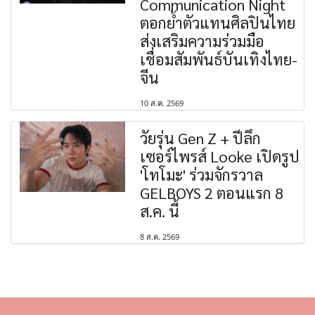
Communication Night
ตอกย้ำตัวแทนศิลปินไทย
ส่งเสริมความร่วมมือ
เชื่อมสัมพันธ์บันเทิงไทย-
จีน
10 ส.ค. 2569
วัยรุ่น Gen Z + ปีลึก
เซอร์ไพรส์ Looke เปิดรูป
'โทโมะ' ร่วมจักรวาล
GELBOYS 2 ตอนแรก 8
ส.ค. นี้
8 ส.ค. 2569