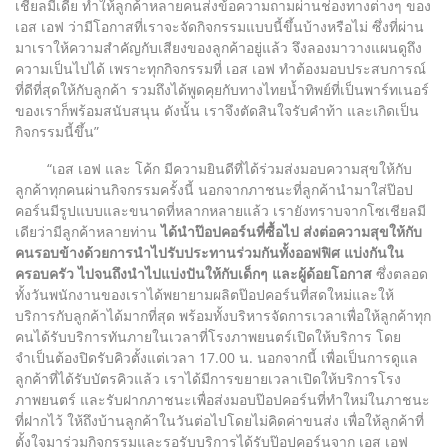
เชียลมีเดีย ทำให้ลูกค้าหลายคนส่งข้อความถามผ่านช่องทางต่างๆ ของ
เอส เอฟ ว่ามีโอกาสที่เราจะจัดกิจกรรมแบบนี้ขึ้นบ้างหรือไม่ ซึ่งที่ผ่าน
มาเราให้ความสำคัญกับเสียงของลูกค้าอยู่แล้ว จึงลองมาวางแผนดูถึง
ความเป็นไปได้ เพราะทุกกิจกรรมที่ เอส เอฟ ทำต้องมอบประสบการณ์
ที่ดีที่สุดให้กับลูกค้า รวมถึงได้พูดคุยกับทางไทยน้ำทิพย์ที่เป็นพาร์ทเนอร์
ของเราก็พร้อมสนับสนุน ดังนั้น เราจึงตัดสินใจรับคำท้า และเกิดเป็น
กิจกรรมนี้ขึ้น”
“เอส เอฟ และ โค้ก มีความยินดีที่ได้ร่วมส่งมอบความสุขให้กับ
ลูกค้าทุกคนผ่านกิจกรรมครั้งนี้ นอกจากภาชนะที่ลูกค้านำมาใส่ป๊อป
คอร์นมีรูปแบบและขนาดที่หลากหลายแล้ว เรายังทราบจากโซเชียลมี
เดียว่ามีลูกค้าหลายท่าน
ได้นำป๊อปคอร์นที่ซื้อไป ส่งต่อความสุขให้กับ
คนรอบข้างด้วยการนำไปรับประทานร่วมกันทั้งออฟฟิศ แบ่งกันใน
ครอบครัว ไปจนถึงนำไปแบ่งปันให้กับเด็กๆ และผู้ด้อยโอกาส
ซึ่งตลอด
ทั้งวันพนักงานของเราได้พยายามผลิตป๊อปคอร์นที่สดใหม่และให้
บริการกับลูกค้าได้มากที่สุด พร้อมทั้งบริหารจัดการเวลาเพื่อให้ลูกค้าทุก
คนได้รับบริการทันภายในเวลาที่โรงภาพยนตร์เปิดให้บริการ โดย
จำเป็นต้องปิดรับคิวตั้งแต่เวลา 17.00 น. นอกจากนี้ เพื่อเป็นการดูแล
ลูกค้าที่ได้รับบัตรคิวแล้ว เราได้มีการขยายเวลาเปิดให้บริการโรง
ภาพยนตร์ และรับฝากภาชนะเพื่อส่งมอบป๊อปคอร์นที่ทำใหม่ในภาชนะ
ที่ฝากไว้ ให้ถึงบ้านลูกค้าในวันต่อไปโดยไม่คิดค่าขนส่ง เพื่อให้ลูกค้าที่
ตั้งใจมาร่วมกิจกรรมและรอรับบริการได้รับป๊อปคอร์นจาก เอส เอฟ