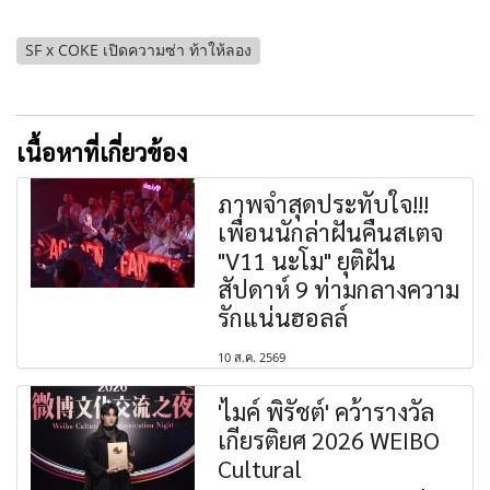
SF x COKE เปิดความซ่า ท้าให้ลอง
เนื้อหาที่เกี่ยวข้อง
ภาพจำสุดประทับใจ!!!
เพื่อนนักล่าฝันคืนสเตจ
"V11 นะโม" ยุติฝัน
สัปดาห์ 9 ท่ามกลางความ
รักแน่นฮอลล์
10 ส.ค. 2569
'ไมค์ พิรัชต์' คว้ารางวัล
เกียรติยศ 2026 WEIBO
Cultural