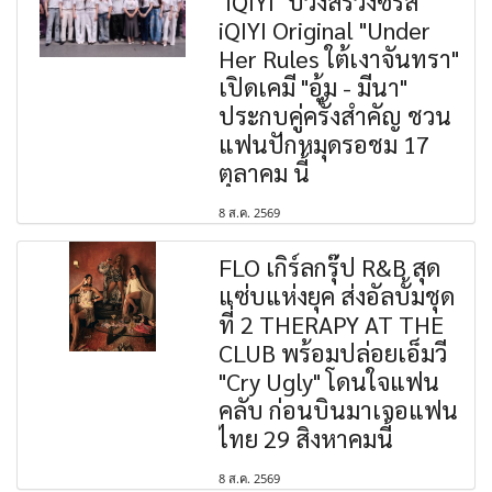
"iQIYI" บวงสรวงซีรีส์
iQIYI Original "Under
Her Rules ใต้เงาจันทรา"
เปิดเคมี "อุ้ม - มีนา"
ประกบคู่ครั้งสำคัญ ชวน
แฟนปักหมุดรอชม 17
ตุลาคม นี้
8 ส.ค. 2569
FLO เกิร์ลกรุ๊ป R&B สุด
แซ่บแห่งยุค ส่งอัลบั้มชุด
ที่ 2 THERAPY AT THE
CLUB พร้อมปล่อยเอ็มวี
"Cry Ugly" โดนใจแฟน
คลับ ก่อนบินมาเจอแฟน
ไทย 29 สิงหาคมนี้
8 ส.ค. 2569