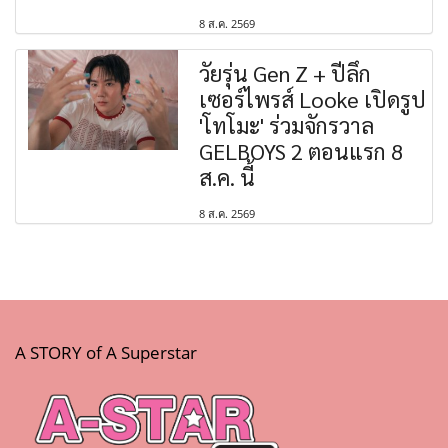
8 ส.ค. 2569
วัยรุ่น Gen Z + ปีลึก
เซอร์ไพรส์ Looke เปิดรูป
'โทโมะ' ร่วมจักรวาล
GELBOYS 2 ตอนแรก 8
ส.ค. นี้
8 ส.ค. 2569
A STORY of A Superstar