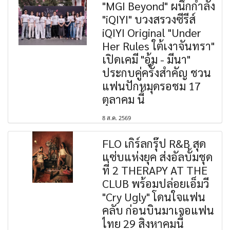
"MGI Beyond" ผนึกกำลัง
"iQIYI" บวงสรวงซีรีส์
iQIYI Original "Under
Her Rules ใต้เงาจันทรา"
เปิดเคมี "อุ้ม - มีนา"
ประกบคู่ครั้งสำคัญ ชวน
แฟนปักหมุดรอชม 17
ตุลาคม นี้
8 ส.ค. 2569
FLO เกิร์ลกรุ๊ป R&B สุด
แซ่บแห่งยุค ส่งอัลบั้มชุด
ที่ 2 THERAPY AT THE
CLUB พร้อมปล่อยเอ็มวี
"Cry Ugly" โดนใจแฟน
คลับ ก่อนบินมาเจอแฟน
ไทย 29 สิงหาคมนี้