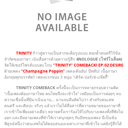
TRINITY
ก้าวสู่ความเป็นสากลเต็มรูปแบบ ตอกย้ำดนตรีไร้ข้อ
จำกัดของภาษา เน้นสื่อสารด้วยความรู้สึก
4NOLOGUE (โฟร์โนล็อค)
จัดให้เซอร์ไพรส์แบบตะโกน
“TRINITY” COMEBACK! EP.02 DESIRE
ด้วยเพลง
“Champagne Poppin”
เพลงเต้นยับ! บีทสับ! เนื้อภาษา
อังกฤษทุกบรรทัด!! เพลงแรกของ 3 หนุ่ม “เติร์ด-ปอร์เช่-แจ๊คกี้”
TRINITY COMEBACK
ครั้งนี้จะเป็นการทลายกรอบความคิด
“เนื้อเพลงต้องภาษาไทย คนไทยจึงจะเข้าใจ” เหมือนเป็นการค่อยๆ ลบ
ความเชื่อนั้นที่มีมาเนิ่นนาน… นานจนลืมคิดไปว่า สำหรับคนเสพ
ดนตรี และศิลปะ จริงๆ แล้วเราไม่ได้สื่อสารที่ความหมายของภาษาที่
เราเข้าใจเพียงอย่างเดียว หลายครั้งเราร้องไห้ไปกับบางเพลงทั้งที่ฟังไม่
ออก และมีหลายเพลงที่ทำให้เราสนุกสุดๆ กับบีทของเพลง นี่เป็นข้อ
พิสูจน์หนึ่งว่าคนเสพไม่ได้ตอบสนองเฉพาะภาษาที่เข้าใจ แต่ยังรู้สึกได้