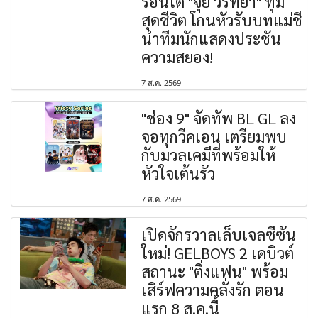
รอนโต "จุ๋ย วรัทยา" ทุ่ม
สุดชีวิต โกนหัวรับบทแม่ชี
นำทีมนักแสดงประชัน
ความสยอง!
7 ส.ค. 2569
"ช่อง 9" จัดทัพ BL GL ลง
จอทุกวีคเอน เตรียมพบ
กับมวลเคมีที่พร้อมให้
หัวใจเต้นรัว
7 ส.ค. 2569
เปิดจักรวาลเล็บเจลซีซัน
ใหม่! GELBOYS 2 เดบิวต์
สถานะ "ติ่งแฟน" พร้อม
เสิร์ฟความคลั่งรัก ตอน
แรก 8 ส.ค.นี้