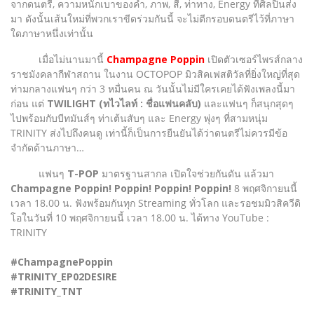
จากดนตรี, ความหนักเบาของคำ, ภาพ, สี, ท่าทาง, Energy ที่ศิลปินส่ง
มา ดังนั้นเส้นใหม่ที่พวกเราขีดร่วมกันนี้ จะไม่ตีกรอบดนตรีไว้ที่ภาษา
ใดภาษาหนึ่งเท่านั้น
เมื่อไม่นานมานี้
Champagne Poppin
เปิดตัวเซอร์ไพรส์กลาง
ราชมังคลากีฬาสถาน ในงาน OCTOPOP มิวสิคเฟสติวัลที่ยิ่งใหญ่ที่สุด
ท่ามกลางแฟนๆ กว่า 3 หมื่นคน ณ วันนั้นไม่มีใครเคยได้ฟังเพลงนี้มา
ก่อน แต่
TWILIGHT (ทไวไลท์ : ชื่อแฟนคลับ)
และแฟนๆ ก็สนุกสุดๆ
ไปพร้อมกับบีทมันส์ๆ ท่าเต้นสับๆ และ Energy พุ่งๆ ที่สามหนุ่ม
TRINITY ส่งไปถึงคนดู เท่านี้ก็เป็นการยืนยันได้ว่าดนตรีไม่ควรมีข้อ
จำกัดด้านภาษา…
แฟนๆ
T-POP
มาตรฐานสากล เปิดใจช่วยกันดัน แล้วมา
Champagne Poppin! Poppin! Poppin! Poppin!
8 พฤศจิกายนนี้
เวลา 18.00 น. ฟังพร้อมกันทุก Streaming ทั่วโลก และรอชมมิวสิควีดิ
โอในวันที่ 10 พฤศจิกายนนี้ เวลา 18.00 น. ได้ทาง YouTube :
TRINITY
#ChampagnePoppin
#TRINITY_EP02DESIRE
#TRINITY_TNT