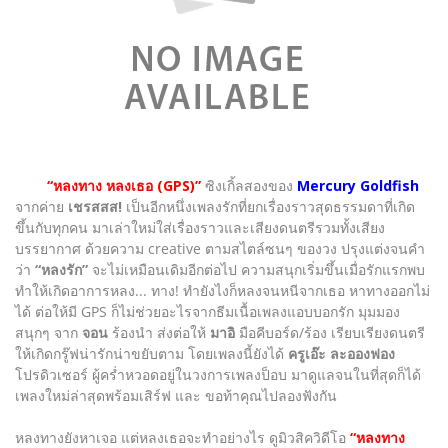
“หลงทาง หลงเธอ (GPS)”
ซิงเกิ้ลสองของ
Mercury Goldfish
จากค่าย
เชรสสส!
เป็นอีกหนึ่งเพลงรักที่ยกเรื่องราวสุดธรรมดาที่เกิด
ขึ้นกับทุกคน มาเล่าใหม่ใส่เรื่องราวและเสียงดนตรีรวมทั้งเสียง
บรรยากาศ ด้วยความ creative ตามสไตล์ซนๆ ของวง ปรุงแต่งจนคำ
ว่า
“หลงรัก”
จะไม่เหมือนเดิมอีกต่อไป ความสนุกเริ่มขึ้นเมื่อรักแรกพบ
ทำให้เกิดอาการหลง... ทาง! ทำยังไงก็หลงจนหนีจากเธอ หาทางออกไม่
ได้ ต่อให้มี GPS ก็ไม่ช่วยอะไรจากธีมเนื้อเพลงแอบบอกรัก มุมมอง
สนุกๆ จาก
จอน
ร้องนำ ส่งต่อให้
มาอิ
มือคีบอร์ด/ร้อง เรียบเรียงดนตรี
ให้เกิดกรู๊ฟน่ารักน่าขยับตาม โดยเพลงนี้ยังได้
ครูเอ๊ะ ละอองฟอง
โปรดิวเซอร์ ผู้คร่ำหวอดอยู่ในวงการเพลงป็อบ มาดูแลจนในที่สุดก็ได้
เพลงใหม่ล่าสุดพร้อมเสิร์ฟ และ ขอท้าคุณไปลองฟังกัน
หลงทางยังหาเจอ แต่หลงเธอจะทำอย่างไร ดูมิวสิควิดีโอ
“หลงทาง