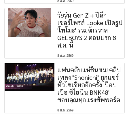
8 ส.ค. 2569
วัยรุ่น Gen Z + ปีลึก
เซอร์ไพรส์ Looke เปิดรูป
'โทโมะ' ร่วมจักรวาล
GELBOYS 2 ตอนแรก 8
ส.ค. นี้
8 ส.ค. 2569
แฟนคลับแห่ชื่นชม! คลิป
เพลง "Shonichi" ถูกแชร์
ทั่วโซเชียลอีกครั้ง 'ป๊อป
เป้อ ชิไฮนิน BNK48'
ขอบคุณทุกแรงซัพพอร์ต
8 ส.ค. 2569