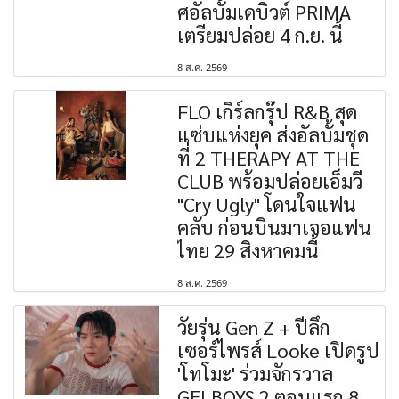
ศอัลบั้มเดบิวต์ PRIMA
เตรียมปล่อย 4 ก.ย. นี้
8 ส.ค. 2569
FLO เกิร์ลกรุ๊ป R&B สุด
แซ่บแห่งยุค ส่งอัลบั้มชุด
ที่ 2 THERAPY AT THE
CLUB พร้อมปล่อยเอ็มวี
"Cry Ugly" โดนใจแฟน
คลับ ก่อนบินมาเจอแฟน
ไทย 29 สิงหาคมนี้
8 ส.ค. 2569
วัยรุ่น Gen Z + ปีลึก
เซอร์ไพรส์ Looke เปิดรูป
'โทโมะ' ร่วมจักรวาล
GELBOYS 2 ตอนแรก 8