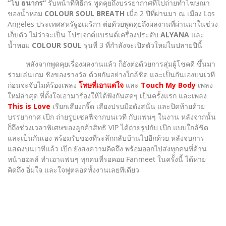
“โบ ธนากร”
รับหน้าที่พิธีกร พูดคุยถึงบรรยากาศที่ไปถ่ายทำโฆษณา
ของน้ำหอม
COLOUR SOUL BREATH
เมื่อ 2 ปีที่ผ่านมา ณ เมือง Los
Angeles ประเทศสหรัฐอเมริกา ต่อด้วยพูดคุยถึงผลงานที่ผ่านมาในช่วง
เก็บตัว ไม่ว่าจะเป็น โปรเจกต์แบรนด์เครื่องประดับ
ALYANA
และ
น้ำหอม
COLOUR SOUL
รุ่นที่ 3 ที่กำลังจะเปิดตัวใหม่ในปลายปีนี้
หลังจากพูดคุยเรื่องผลงานแล้ว ก็ยังต่อด้วยการสุ่มผู้โชคดี ขึ้นมา
ร่วมเล่นเกม ชิงของรางวัล ด้วยกันอย่างใกล้ชิด และเป็นกันเองบนเวที
ก่อนจะจับไมค์ร้องเพลง
โทษที่เอาแต่ใจ
และ
Touch My Body
เพลง
ใหม่ล่าสุด ที่ตั้งใจเอามาร้องให้ได้ฟังกันสดๆ เป็นครั้งแรก และเพลง
This is Love
เรียกเสียงกรี๊ด เสียงปรบมือดังสนั่น และปิดท้ายด้วย
บรรยากาศ เป๊ก ถ่ายรูปเซลฟี่จากบนเวที กับแฟนๆ ในงาน หลังจากนั้น
ก็ถึงช่วงเวลาพิเศษของลูกค้าสิทธิ VIP ได้ถ่ายรูปกับ เป๊ก แบบใกล้ชิด
และเป็นกันเอง พร้อมรับของที่ระลึกกลับบ้านไปอีกด้วย หลังจบการ
แสดงบนเวทีแล้ว เป๊ก ยังส่งความคิดถึง พร้อมออกไปส่งทุกคนที่ด้าน
หน้าฮอลล์ ทำเอาแฟนๆ ทุกคนที่รอคอย Fanmeet ในครั้งนี้ ได้หาย
คิดถึง อิ่มใจ และใจฟูตลอดทั้งงานเลยทีเดียว