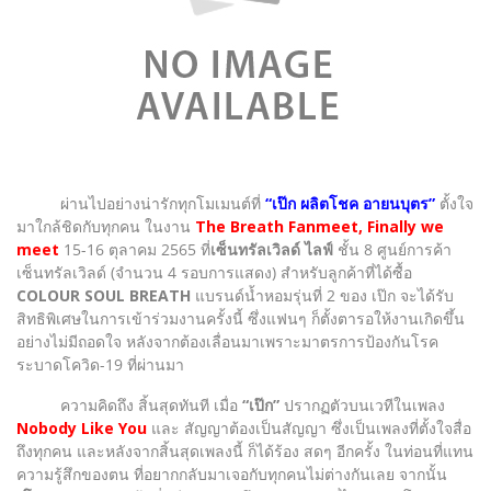
ผ่านไปอย่างน่ารักทุกโมเมนต์ที่
“เป๊ก ผลิตโชค อายนบุตร”
ตั้งใจ
มาใกล้ชิดกับทุกคน ในงาน
The Breath Fanmeet, Finally we
meet
15-16 ตุลาคม 2565 ที่
เซ็นทรัลเวิลด์ ไลฟ์
ชั้น 8 ศูนย์การค้า
เซ็นทรัลเวิลด์ (จำนวน 4 รอบการแสดง) สำหรับลูกค้าที่ได้ซื้อ
COLOUR SOUL BREATH
แบรนด์น้ำหอมรุ่นที่ 2 ของ เป๊ก จะได้รับ
สิทธิพิเศษในการเข้าร่วมงานครั้งนี้ ซึ่งแฟนๆ ก็ตั้งตารอให้งานเกิดขึ้น
อย่างไม่มีถอดใจ หลังจากต้องเลื่อนมาเพราะมาตรการป้องกันโรค
ระบาดโควิด-19 ที่ผ่านมา
ความคิดถึง สิ้นสุดทันที เมื่อ
“เป๊ก”
ปรากฏตัวบนเวทีในเพลง
Nobody Like You
และ สัญญาต้องเป็นสัญญา ซึ่งเป็นเพลงที่ตั้งใจสื่อ
ถึงทุกคน และหลังจากสิ้นสุดเพลงนี้ ก็ได้ร้อง สดๆ อีกครั้ง ในท่อนที่แทน
ความรู้สึกของตน ที่อยากกลับมาเจอกับทุกคนไม่ต่างกันเลย จากนั้น